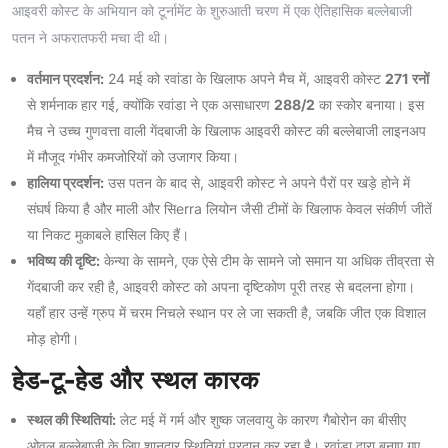
आइवरी कोस्ट के अभियान को टूर्नामेंट के शुरुआती चरण में एक ऐतिहासिक बल्लेबाजी
पतन ने अफरातफरी मचा दी थी।
वर्तमान प्रदर्शन:
24 मई को रवांडा के खिलाफ अपने मैच में, आइवरी कोस्ट
271 रनों
से शर्मनाक हार गई, क्योंकि रवांडा ने एक असाधारण
288/2
का स्कोर बनाया। इस
मैच ने उच्च गुणवत्ता वाली गेंदबाजी के खिलाफ आइवरी कोस्ट की बल्लेबाजी लाइनअप
में मौजूद गंभीर कमजोरियों को उजागर किया।
हालिया प्रदर्शन:
उस पतन के बाद से, आइवरी कोस्ट ने अपने पैरों पर खड़े होने में
संघर्ष किया है और माली और सिerra लियोन जैसी टीमों के खिलाफ केवल संकीर्ण जीतें
या निकट मुकाबले हासिल किए हैं।
भविष्य की दृष्टि:
केन्या के सामने, एक ऐसे टीम के सामने जो समान या अधिक तीव्रता से
गेंदबाजी कर रही है, आइवरी कोस्ट को अपना दृष्टिकोण पूरी तरह से बदलना होगा।
यहाँ हार उन्हें ग्रुप में चरम निचले स्थान पर ले जा सकती है, जबकि जीत एक विशाल
मोड़ होगी।
हेड-टू-हेड और स्थल कारक
स्थल की स्थितियां:
लेट मई में गर्म और शुष्क जलवायु के कारण गैबोरोन का बीसीए
ओवल बल्लेबाजी के लिए शानदार स्थितियां प्रदान कर रहा है। रवांडा द्वारा बनाए गए