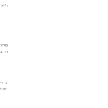
करेंगे।
शामिल
 कप्तान
रियम्फ
्स अब