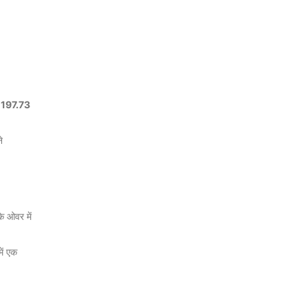
ट
197.73
े
े ओवर में
ें एक