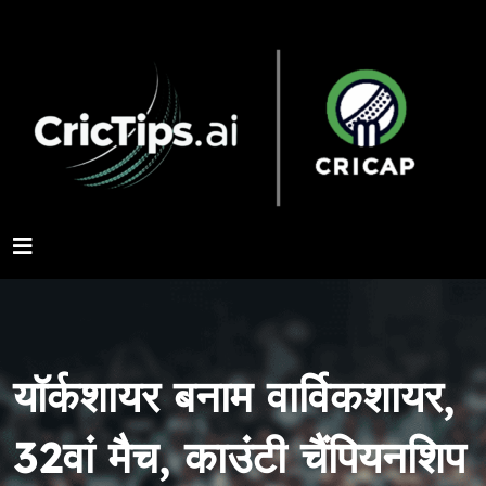
यॉर्कशायर बनाम वार्विकशायर,
32वां मैच, काउंटी चैंपियनशिप