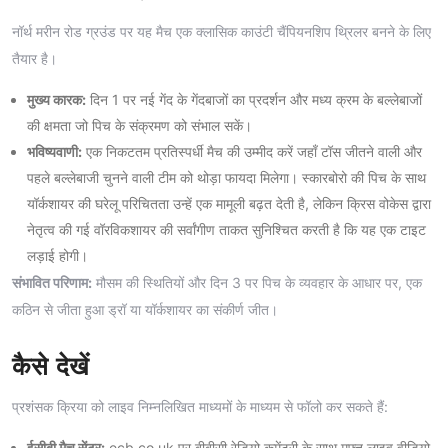
नॉर्थ मरीन रोड ग्रउंड पर यह मैच एक क्लासिक काउंटी चैंपियनशिप थ्रिलर बनने के लिए
तैयार है।
मुख्य कारक:
दिन 1 पर नई गेंद के गेंदबाजों का प्रदर्शन और मध्य क्रम के बल्लेबाजों
की क्षमता जो पिच के संक्रमण को संभाल सकें।
भविष्यवाणी:
एक निकटतम प्रतिस्पर्धी मैच की उम्मीद करें जहाँ टॉस जीतने वाली और
पहले बल्लेबाजी चुनने वाली टीम को थोड़ा फायदा मिलेगा। स्कारबोरो की पिच के साथ
यॉर्कशायर की घरेलू परिचितता उन्हें एक मामूली बढ़त देती है, लेकिन क्रिस वोकेस द्वारा
नेतृत्व की गई वॉरविकशायर की सर्वांगीण ताकत सुनिश्चित करती है कि यह एक टाइट
लड़ाई होगी।
संभावित परिणाम:
मौसम की स्थितियों और दिन 3 पर पिच के व्यवहार के आधार पर, एक
कठिन से जीता हुआ ड्रॉ या यॉर्कशायर का संकीर्ण जीत।
कैसे देखें
प्रशंसक क्रिया को लाइव निम्नलिखित माध्यमों के माध्यम से फॉलो कर सकते हैं:
ईसीबी मैच सेंटर:
ecb.co.uk पर बीबीसी रेडियो कमेंट्री के साथ मुफ्त लाइव वीडियो