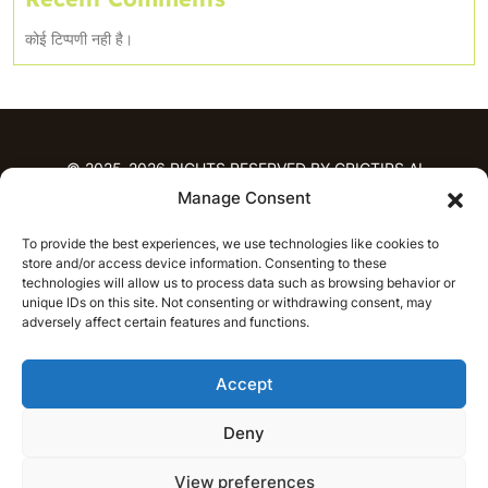
कोई टिप्पणी नही है।
© 2025-2026 RIGHTS RESERVED BY CRICTIPS.AI
Manage Consent
होम
To provide the best experiences, we use technologies like cookies to
भविष्यवाणियाँ
store and/or access device information. Consenting to these
आईपीएल भविष्यवाणियाँ
टी20 लीग भविष्यवाणियाँ
technologies will allow us to process data such as browsing behavior or
unique IDs on this site. Not consenting or withdrawing consent, may
महिला क्रिकेट
नवीनतम क्रिकेट भविष्यवाणियाँ
adversely affect certain features and functions.
भविष्यवाणी विश्लेषण
समाचार
Accept
आईपीएल समाचार
टी20 लीग समाचार
महिला क्रिकेट समाचार
नवीनतम क्रिकेट समाचार
Deny
हिन्दी
CRICAP
English
हिन्दी
View preferences