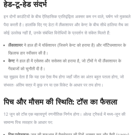
हेड-टू-हेड संदर्भ
इन दोनों काउंटियों के बीच ऐतिहासिक प्रतिद्वंद्विता अक्सर कम रन वाले, घर्षण भरे मुकाबले
पैदा करती है। हालांकि दिए गए डेटा में लैंकाशायर और केन्ट के बीच सीधे हालिया मैच का
कोई उल्लेख नहीं है, उनके संबंधित विरोधियों के प्रदर्शन से संकेत मिलते हैं:
लैंकाशायर
ने हाल ही में यॉर्कशायर (जिसने केन्ट को हराया है) और नॉटिंघमशायर के
खिलाफ हार स्वीकार की है।
केन्ट
ने हाल ही में एसेक्स और ससेक्स को हराया है, जो टीमों ने भी लैंकाशायर के
गेंदबाजों को चुनौती दी है।
यह सुझाव देता है कि यह एक ऐसा मैच होगा जहाँ जीत का अंतर बहुत पतला होगा, जो
संभवतः अंतिम सत्र में कुछ रन या एक विकेट के आधार पर तय होगा।
पिच और मौसम की स्थिति: टॉस का फैसला
12 जून को टॉस एक महत्वपूर्ण रणनीतिक निर्णय होगा। ओल्ड ट्रैफर्ड में मध्य-जून की
सामान्य पिच व्यवहार के आधार पर:
पिच प्रोफाइल:
जून की शुरुआत में मैनचेस्टर की पिचें अक्सर कूद और कैरी (carry)