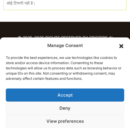
कोई टिप्पणी नही है।
© 2025-2026 RIGHTS RESERVED BY CRICTIPS.AI
Manage Consent
होम
To provide the best experiences, we use technologies like cookies to
भविष्यवाणियाँ
store and/or access device information. Consenting to these
आईपीएल भविष्यवाणियाँ
टी20 लीग भविष्यवाणियाँ
technologies will allow us to process data such as browsing behavior or
unique IDs on this site. Not consenting or withdrawing consent, may
महिला क्रिकेट
नवीनतम क्रिकेट भविष्यवाणियाँ
adversely affect certain features and functions.
भविष्यवाणी विश्लेषण
समाचार
Accept
आईपीएल समाचार
टी20 लीग समाचार
महिला क्रिकेट समाचार
नवीनतम क्रिकेट समाचार
Deny
हिन्दी
CRICAP
English
हिन्दी
View preferences