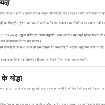
ायदा
ं उम्मीदों के साथ उतरेंगे। उनकी टीम में अनुभवी खिलाड़ियों और उभरते स्थानीय प्रतिभाओं का मि
ण भूमिका निभाएंगे। ईगल्स के गेंदबाजी हमले के खिलाफ उनका दबाव स्थितियों को संभालना की क्ष
Impact Players)—
शुभम राठौर
और
अक्षत राघुवंशी
—मध्य ओवर्स में महत्वपूर्ण भूमिका निभाने की 
मता मैच के परिणाम को तय कर सकती है।
ैसे खिलाड़ियों के साथ, पैंथर्स के पास विभिन्न मैच स्थितियों के अनुसार अनुकूलन करने के लिए
 गेंदबाज शामिल हैं, जो होलकर स्टेडियम की स्थितियों का फायदा उठाना चाहेंगे।
े योद्धा
ा होगा। उनकी टीम एक दृढ़ कोर द्वारा नेतृत्व की जाती है, जो पैंथर्स की लय को बिगाड़ने का ल
क गेंदबाजी बदलाव करने की जिम्मेदारी सौंपी गई है। लीग में उनका अनुभव पैंथर्स के शीर्ष क्