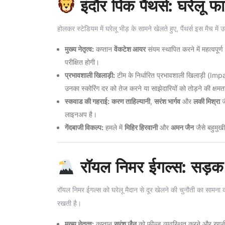
इंदौर पिंक पैंथर्स: घरेलू फ
होलकर स्टेडियम में घरेलू भीड़ के सामने खेलते हुए, पैंथर्स इस मैच मे
मुख्य नेतृत्व:
कप्तान
वेंकटेश आयर
संयम स्थापित करने में महत्वपूर्
परीक्षित होगी।
प्रभावशाली खिलाड़ी:
टीम के निर्धारित प्रभावशाली खिलाड़ी (
उनका स्कोरिंग दर को तेज करने या साझेदारियों को तोड़ने की क्ष
स्कवाड की गहराई:
करण ताहिल्यानी
,
सरंश भार्गव
और
लकी मिश्रा
ज
लाइनअप है।
गेंदबाजी विकल्प:
हमले में
मिहिर हिरवानी
और
अमन जैन
जैसे बहुमुखी
रॉयल निमर ईगल्स: सड़क क
रॉयल निमर ईगल्स को घरेलू मैदान से दूर खेलने की चुनौती का सामना करन
रखती है।
मुख्य नेतृत्व:
कप्तान
सरंश जैन
को फील्ड व्यवस्थित करने और रणनीति