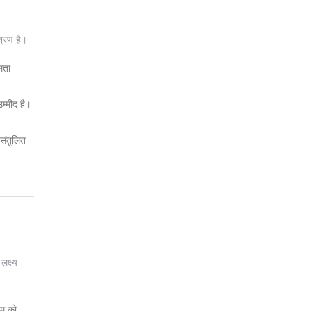
श्रण है।
मता
उम्मीद है।
 संतुलित
क्ष्य
रम को