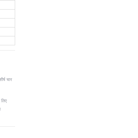
ीर्ष चार
े लिए
ख