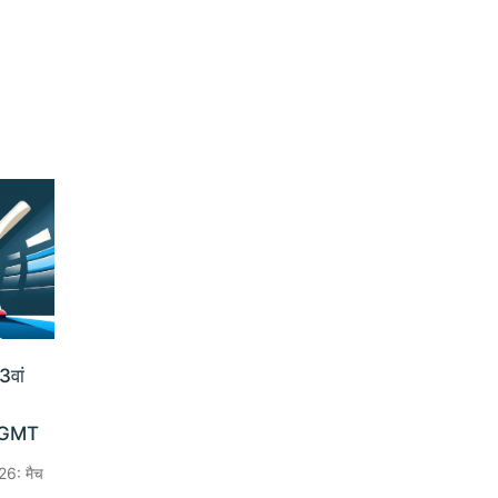
3वां
 GMT
26: मैच