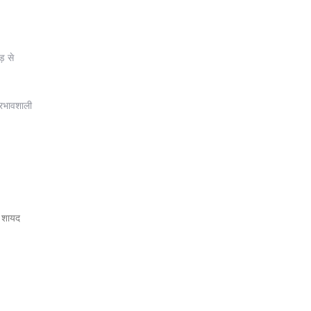
़ से
्रभावशाली
ो शायद