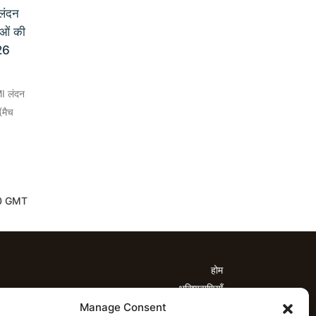
लंदन
ाओं की
26
MI लंदन
(मैच
4:30 GMT
होम
भविष्यवाणियाँ
Manage Consent
्यवाणियाँ
टी20 लीग भविष्यवाणियाँ
महिला क्रिकेट