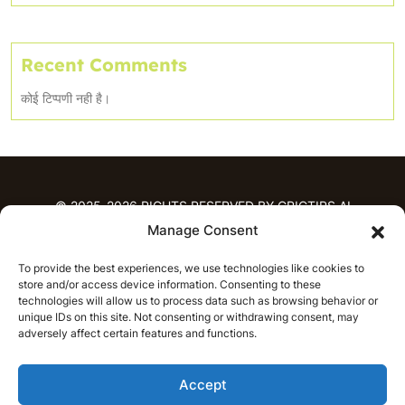
Recent Comments
कोई टिप्पणी नही है।
© 2025-2026 RIGHTS RESERVED BY CRICTIPS.AI
Manage Consent
होम
To provide the best experiences, we use technologies like cookies to
भविष्यवाणियाँ
store and/or access device information. Consenting to these
आईपीएल भविष्यवाणियाँ
टी20 लीग भविष्यवाणियाँ
technologies will allow us to process data such as browsing behavior or
unique IDs on this site. Not consenting or withdrawing consent, may
महिला क्रिकेट
नवीनतम क्रिकेट भविष्यवाणियाँ
adversely affect certain features and functions.
भविष्यवाणी विश्लेषण
समाचार
Accept
आईपीएल समाचार
टी20 लीग समाचार