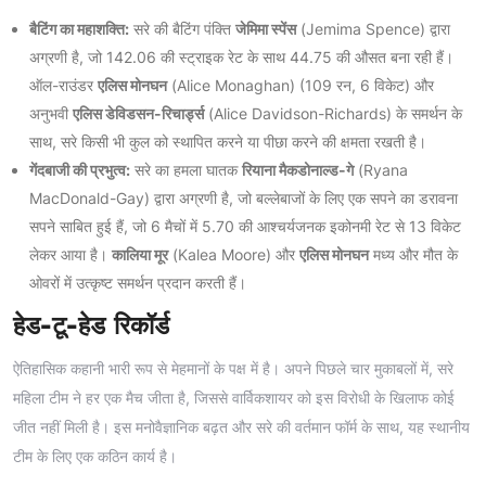
बैटिंग का महाशक्ति:
सरे की बैटिंग पंक्ति
जेमिमा स्पेंस
(Jemima Spence) द्वारा
अग्रणी है, जो 142.06 की स्ट्राइक रेट के साथ 44.75 की औसत बना रही हैं।
ऑल-राउंडर
एलिस मोनघन
(Alice Monaghan) (109 रन, 6 विकेट) और
अनुभवी
एलिस डेविडसन-रिचार्ड्स
(Alice Davidson-Richards) के समर्थन के
साथ, सरे किसी भी कुल को स्थापित करने या पीछा करने की क्षमता रखती है।
गेंदबाजी की प्रभुत्व:
सरे का हमला घातक
रियाना मैकडोनाल्ड-गे
(Ryana
MacDonald-Gay) द्वारा अग्रणी है, जो बल्लेबाजों के लिए एक सपने का डरावना
सपने साबित हुई हैं, जो 6 मैचों में 5.70 की आश्चर्यजनक इकोनमी रेट से 13 विकेट
लेकर आया है।
कालिया मूर
(Kalea Moore) और
एलिस मोनघन
मध्य और मौत के
ओवरों में उत्कृष्ट समर्थन प्रदान करती हैं।
हेड-टू-हेड रिकॉर्ड
ऐतिहासिक कहानी भारी रूप से मेहमानों के पक्ष में है। अपने पिछले चार मुकाबलों में, सरे
महिला टीम ने हर एक मैच जीता है, जिससे वार्विकशायर को इस विरोधी के खिलाफ कोई
जीत नहीं मिली है। इस मनोवैज्ञानिक बढ़त और सरे की वर्तमान फॉर्म के साथ, यह स्थानीय
टीम के लिए एक कठिन कार्य है।