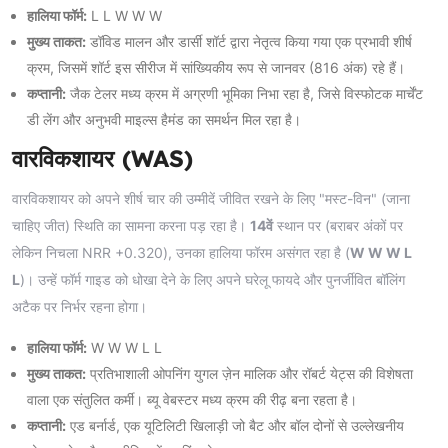
हालिया फॉर्म:
L L W W W
मुख्य ताकत:
डॉविड मालन और डार्सी शॉर्ट द्वारा नेतृत्व किया गया एक प्रभावी शीर्ष
क्रम, जिसमें शॉर्ट इस सीरीज में सांख्यिकीय रूप से जानवर (816 अंक) रहे हैं।
कप्तानी:
जैक टेलर मध्य क्रम में अग्रणी भूमिका निभा रहा है, जिसे विस्फोटक मार्चेंट
डी लेंग और अनुभवी माइल्स हैमंड का समर्थन मिल रहा है।
वारविकशायर (WAS)
वारविकशायर को अपने शीर्ष चार की उम्मीदें जीवित रखने के लिए "मस्ट-विन" (जाना
चाहिए जीत) स्थिति का सामना करना पड़ रहा है।
14वें
स्थान पर (बराबर अंकों पर
लेकिन निचला NRR +0.320), उनका हालिया फॉरम असंगत रहा है (
W W W L
L
)। उन्हें फॉर्म गाइड को धोखा देने के लिए अपने घरेलू फायदे और पुनर्जीवित बॉलिंग
अटैक पर निर्भर रहना होगा।
हालिया फॉर्म:
W W W L L
मुख्य ताकत:
प्रतिभाशाली ओपनिंग युगल ज़ेन मालिक और रॉबर्ट येट्स की विशेषता
वाला एक संतुलित कर्मी। ब्यू वेबस्टर मध्य क्रम की रीढ़ बना रहता है।
कप्तानी:
एड बर्नार्ड, एक यूटिलिटी खिलाड़ी जो बैट और बॉल दोनों से उल्लेखनीय