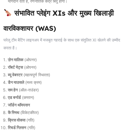
योगदान देता है, रणनीतिक केंद्र बिंदु होगा।
संभावित प्लेइंग XIs और मुख्य खिलाड़ी
वारविकशायर (WAS)
घरेलू टीम बैटिंग लाइनअप में मजबूत गहराई के साथ एक संतुलित XI खेलने की उम्मीद
करता है।
ज़ेन मालिक
(ओपनर)
रॉबर्ट येट्स
(ओपनर)
ब्यू वेबस्टर
(महत्वपूर्ण स्थिरता)
डैन माउसले
(मध्य क्रम)
सम हेन
(ऑल-राउंडर)
एड बर्नार्ड
(कप्तान)
जॉर्डन थॉमपसन
कै स्मिथ
(विकेटकीपर)
क्रिस वोकस
(गति)
रिचर्ड ग्लिसन
(गति)