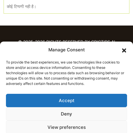
कोई टिप्पणी नही है।
© 2025-2026 RIGHTS RESERVED BY CRICTIPS.AI
Manage Consent
होम
To provide the best experiences, we use technologies like cookies to
भविष्यवाणियाँ
store and/or access device information. Consenting to these
आईपीएल भविष्यवाणियाँ
टी20 लीग भविष्यवाणियाँ
technologies will allow us to process data such as browsing behavior or
unique IDs on this site. Not consenting or withdrawing consent, may
महिला क्रिकेट
नवीनतम क्रिकेट भविष्यवाणियाँ
adversely affect certain features and functions.
भविष्यवाणी विश्लेषण
समाचार
Accept
आईपीएल समाचार
टी20 लीग समाचार
महिला क्रिकेट समाचार
नवीनतम क्रिकेट समाचार
Deny
हिन्दी
CRICAP
English
हिन्दी
View preferences