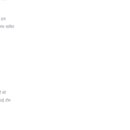
। इस
 मंच साबित
ं को
याई टीम