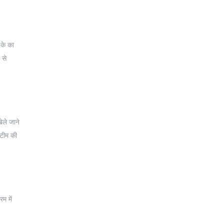
лके का
 से
ेले जाने
 टीम की
म में