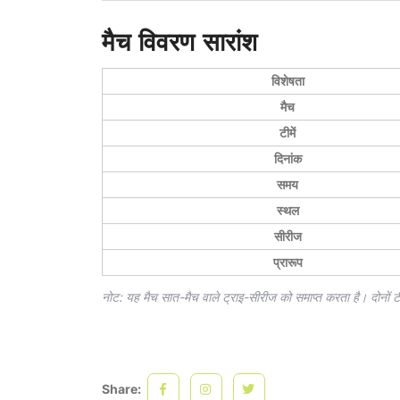
मैच विवरण सारांश
विशेषता
मैच
टीमें
दिनांक
समय
स्थल
सीरीज
प्रारूप
नोट: यह मैच सात-मैच वाले ट्राइ-सीरीज को समाप्त करता है। दोनों टीम
Share: