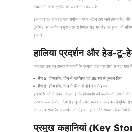
टकराएंगी ताकि ट्रॉफी को अपने नाम कर सकें।
इस फाइनल से पहले एक रोमांचक ग्रुप स्टेज रहा जहाँ हॉन्गकॉंग, चीन 
टूर्नामेंट का आयोजन पूरी तरह से मिशन रोड ग्राउंड पर हुआ, जो भवि
हुआ है।
हालिया प्रदर्शन और हेड-टू-हे
फाइनल तक का रास्ता मेजबानों के प्रभुत्व वाले प्रदर्शनों से पटा गया है।
मैच 5:
हॉन्गकॉंग, चीन ने मलेशिया को
88 रन
से कुचल दिया।
मैच 6:
हॉन्गकॉंग, चीन ने चीन को
61 रन
से हराया।
इन परिणामों से संकेत मिलता है कि हॉन्गकॉंग की बल्लेबाजी टीम ने 
प्रभावी रूप से रोक दिया है। दूसरी ओर, मलेशिया फाइनल में मुक्ति (
को अपने सर्वश्रेष्ठ प्रदर्शन को दोहराना होगा और संभवतः स्थितियों
प्रमुख कहानियां (Key St