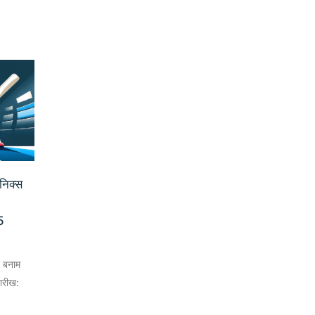
ॉनिक्स
5
न बनाम
तारीख: