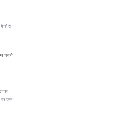
ैचों से
निभा सकते
 उनका
न पर कुल